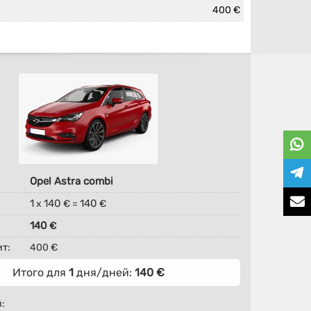
400 €
Opel Astra combi
1
140
140
x
€ =
€
140
€
т:
400 €
Итого для
1
дня/дней:
140
€
: