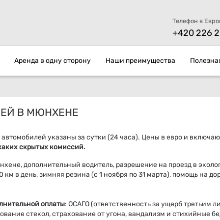
Телефон в Евро
+420 226 2
Аренда в одну сторону
Наши преимущества
Полезна
ЕЙ В МЮНХЕНЕ
автомобилей указаны за сутки (24 часа). Цены в евро и включают
икаких скрытых комиссий.
юнхене,
дополнительный водитель
, разрешение на проезд в эколо
00 км в день, зимняя резина
(с 1 ноября по 31 марта),
помощь на дор
олнительной оплаты
:
ОСАГО (ответственность за ущерб третьим л
ование стекол, с
трахование от угона, вандализм и стихийные бе