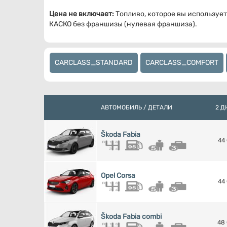
Цена не включает:
Топливо, которое вы используе
КАСКО без франшизы (нулевая франшиза).
CARCLASS_STANDARD
CARCLASS_COMFORT
АВТОМОБИЛЬ / ДЕТАЛИ
2 Д
Škoda Fabia
44
Opel Corsa
44
Škoda Fabia combi
48