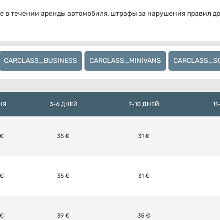
те в течении аренды автомобиля, штрафы за нарушения правил 
CARCLASS_BUSINESS
CARCLASS_MINIVANS
CARCLASS_S
НЯ
3-6 ДНЕЙ
7-10 ДНЕЙ
11
 €
35 €
31 €
 €
35 €
31 €
 €
39 €
35 €