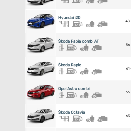
Hyundai i20
48
Škoda Fabia сombi AT
56
Škoda Rapid
61
Opel Astra combi
66
Škoda Octavia
63